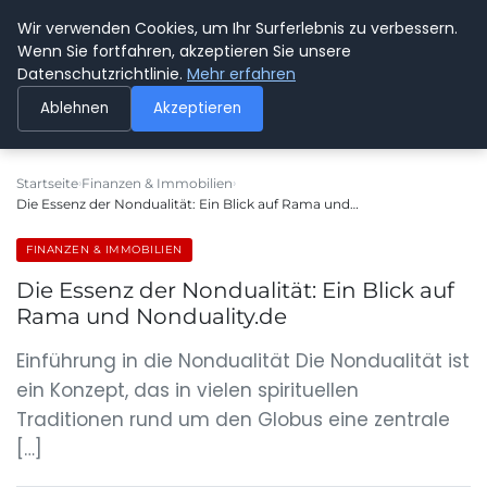
Wir verwenden Cookies, um Ihr Surferlebnis zu verbessern.
SPEDITION KUSS
Wenn Sie fortfahren, akzeptieren Sie unsere
Datenschutzrichtlinie.
Mehr erfahren
Ablehnen
Akzeptieren
Startseite
Finanzen & Immobilien
Die Essenz der Nondualität: Ein Blick auf Rama und…
FINANZEN & IMMOBILIEN
Die Essenz der Nondualität: Ein Blick auf
Rama und Nonduality.de
Einführung in die Nondualität Die Nondualität ist
ein Konzept, das in vielen spirituellen
Traditionen rund um den Globus eine zentrale
[…]