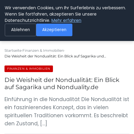
Wir verwenden Cookies, um Ihr Surferlebnis zu verbessern.
SPEDITION KUSS
Wenn Sie fortfahren, akzeptieren Sie unsere
Datenschutzrichtlinie.
Mehr erfahren
Ablehnen
Akzeptieren
Startseite
Finanzen & Immobilien
Die Weisheit der Nondualität: Ein Blick auf Sagarika und…
FINANZEN & IMMOBILIEN
Die Weisheit der Nondualität: Ein Blick
auf Sagarika und Nonduality.de
Einführung in die Nondualität Die Nondualität ist
ein faszinierendes Konzept, das in vielen
spirituellen Traditionen vorkommt. Es beschreibt
den Zustand, […]