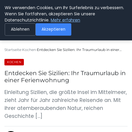
Wir verwenden Cookies, um Ihr Surferlebnis zu verbessern.
SPEDITION KUSS
Wenn Sie fortfahren, akzeptieren Sie unsere
Datenschutzrichtlinie.
Mehr erfahren
Ablehnen
Akzeptieren
Startseite
Kochen
Entdecken Sie Sizilien: Ihr Traumurlaub in einer…
KOCHEN
Entdecken Sie Sizilien: Ihr Traumurlaub in
einer Ferienwohnung
Einleitung Sizilien, die größte Insel im Mittelmeer,
zieht Jahr für Jahr zahlreiche Reisende an. Mit
ihrer atemberaubenden Natur, reichen
Geschichte […]