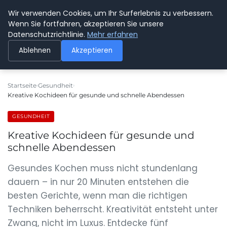
Wir verwenden Cookies, um Ihr Surferlebnis zu verbessern.
SPEDITION KUSS
Wenn Sie fortfahren, akzeptieren Sie unsere
Datenschutzrichtlinie.
Mehr erfahren
Ablehnen
Akzeptieren
Startseite
Gesundheit
Kreative Kochideen für gesunde und schnelle Abendessen
GESUNDHEIT
Kreative Kochideen für gesunde und
schnelle Abendessen
Gesundes Kochen muss nicht stundenlang
dauern – in nur 20 Minuten entstehen die
besten Gerichte, wenn man die richtigen
Techniken beherrscht. Kreativität entsteht unter
Zwang, nicht im Luxus. Entdecke fünf