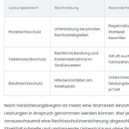
Leistungsbereich
Beschreibung
Besonderhe
Regelmäßi
Unterstützung bei privaten
Privatrechtsschutz
Wartezeit
Rechtsstreitigkeiten
beachten
Rechtliche Beratung und
Gilt oft auc
Verkehrsrechtsschutz
Kostenübernahme im
Fahrradfah
Straßenverkehr
Unterschied
Hilfe bei Konflikten am
Berufsrechtsschutz
Deckungsbe
Arbeitsplatz
je Tarif
Nach Versicherungsbeginn ist meist eine Wartezeit einzuh
Leistungen in Anspruch genommen werden können. Wer je
vorausschauend eine Rechtsschutzversicherung abgeschl
Streitfall schnelle und umfassende Unterstützung ohne fina