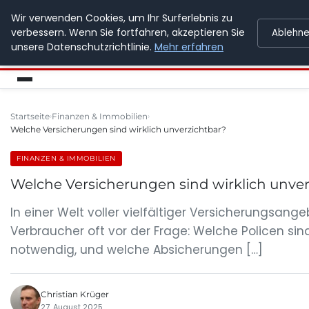
Wir verwenden Cookies, um Ihr Surferlebnis zu
SPEDITION KUSS
verbessern. Wenn Sie fortfahren, akzeptieren Sie
Ablehn
unsere Datenschutzrichtlinie.
Mehr erfahren
Startseite
Finanzen & Immobilien
Welche Versicherungen sind wirklich unverzichtbar?
FINANZEN & IMMOBILIEN
Welche Versicherungen sind wirklich unver
In einer Welt voller vielfältiger Versicherungsang
Verbraucher oft vor der Frage: Welche Policen sind
notwendig, und welche Absicherungen […]
Christian Krüger
27. August 2025