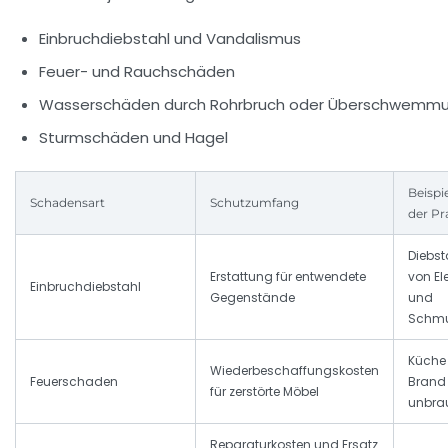
Einbruchdiebstahl und Vandalismus
Feuer- und Rauchschäden
Wasserschäden durch Rohrbruch oder Überschwemm
Sturmschäden und Hagel
Beispi
Schadensart
Schutzumfang
der Pr
Diebst
Erstattung für entwendete
von El
Einbruchdiebstahl
Gegenstände
und
Schm
Küche
Wiederbeschaffungskosten
Feuerschaden
Brand
für zerstörte Möbel
unbra
Reparaturkosten und Ersatz