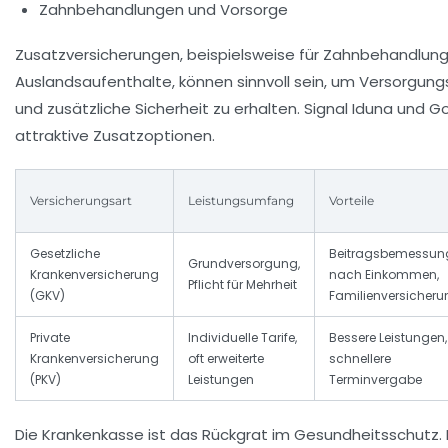
Zahnbehandlungen und Vorsorge
Zusatzversicherungen, beispielsweise für Zahnbehandlun
Auslandsaufenthalte, können sinnvoll sein, um Versorgung
und zusätzliche Sicherheit zu erhalten. Signal Iduna und G
attraktive Zusatzoptionen.
Versicherungsart
Leistungsumfang
Vorteile
Gesetzliche
Beitragsbemessun
Grundversorgung,
Krankenversicherung
nach Einkommen,
Pflicht für Mehrheit
(GKV)
Familienversicheru
Private
Individuelle Tarife,
Bessere Leistungen,
Krankenversicherung
oft erweiterte
schnellere
(PKV)
Leistungen
Terminvergabe
Die Krankenkasse ist das Rückgrat im Gesundheitsschutz. E