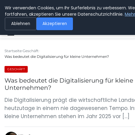
Wir verwenden Cookies, um Ihr Surferlebnis zu verbessern. We
SPEDITION KUSS
fortfahren, akzeptieren Sie unsere Datenschutzrichtlinie.
Mehr
Ablehnen
Akzeptieren
Startseite
Geschäft
Was bedeutet die Digitalisierung für kleine Unternehmen?
GESCHÄFT
Was bedeutet die Digitalisierung für kleine
Unternehmen?
Die Digitalisierung prägt die wirtschaftliche Land
heutzutage in einem nie dagewesenen Tempo. I
kleine Unternehmen stehen im Jahr 2025 vor […]