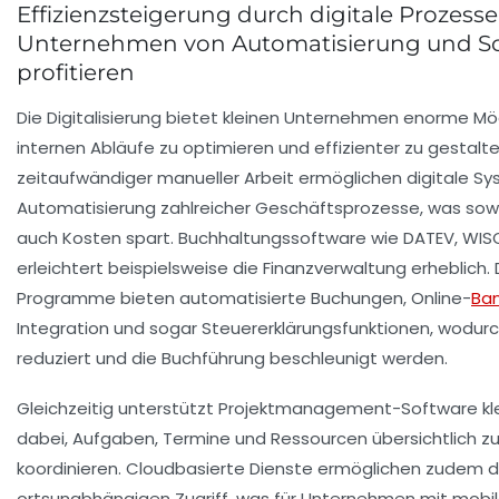
Effizienzsteigerung durch digitale Prozesse
Unternehmen von Automatisierung und S
profitieren
Die Digitalisierung bietet kleinen Unternehmen enorme Mög
internen Abläufe zu optimieren und effizienter zu gestalte
zeitaufwändiger manueller Arbeit ermöglichen digitale S
Automatisierung zahlreicher Geschäftsprozesse, was sowo
auch Kosten spart. Buchhaltungssoftware wie DATEV, WIS
erleichtert beispielsweise die Finanzverwaltung erheblich.
Programme bieten automatisierte Buchungen, Online-
Ban
Integration und sogar Steuererklärungsfunktionen, wodurc
reduziert und die Buchführung beschleunigt werden.
Gleichzeitig unterstützt Projektmanagement-Software kl
dabei, Aufgaben, Termine und Ressourcen übersichtlich z
koordinieren. Cloudbasierte Dienste ermöglichen zudem 
ortsunabhängigen Zugriff, was für Unternehmen mit mob