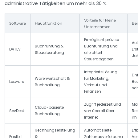
administrative Tätigkeiten um mehr als 30 %.
Vorteile für kleine
Software
Hauptfunktion
Bei
Unternehmen
Ermöglicht präzise
Aut
Buchführung &
Buchführung und
DATEV
Ers
Steuerberatung
erleichtert
Ja
Steuerabgaben
Integrierte Lösung
Ein
Warenwirtschaft &
für Marketing,
Lexware
Be
Buchhaltung
Verkauf und
sc
Finanzen
Zugriff jederzeit und
Mob
Cloud-basierte
SevDesk
von überall über
Re
Buchhaltung
Internet
im
Rechnungserstellung
Automatisierte
Eff
Fastbill
&
Zahlungsverfolgung
Ve