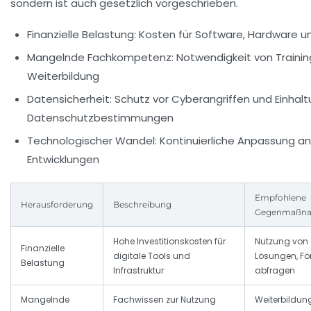
sondern ist auch gesetzlich vorgeschrieben.
Finanzielle Belastung:
Kosten für Software, Hardware u
Mangelnde Fachkompetenz:
Notwendigkeit von Trainin
Weiterbildung
Datensicherheit:
Schutz vor Cyberangriffen und Einhal
Datenschutzbestimmungen
Technologischer Wandel:
Kontinuierliche Anpassung a
Entwicklungen
Empfohlene
Herausforderung
Beschreibung
Gegenmaßn
Hohe Investitionskosten für
Nutzung von
Finanzielle
digitale Tools und
Lösungen, F
Belastung
Infrastruktur
abfragen
Mangelnde
Fachwissen zur Nutzung
Weiterbildung