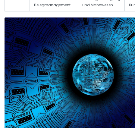
Belegmanagement
und Mahnwesen
Ku