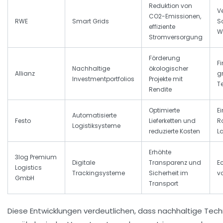
Reduktion von
V
CO2-Emissionen,
RWE
Smart Grids
S
effiziente
W
Stromversorgung
Förderung
F
Nachhaltige
ökologischer
Allianz
g
Investmentportfolios
Projekte mit
T
Rendite
Optimierte
E
Automatisierte
Festo
Lieferketten und
Ro
Logistiksysteme
reduzierte Kosten
L
Erhöhte
3log Premium
Digitale
Transparenz und
E
Logistics
Trackingsysteme
Sicherheit im
v
GmbH
Transport
Diese Entwicklungen verdeutlichen, dass nachhaltige Tech