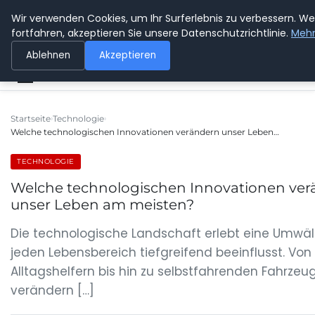
Wir verwenden Cookies, um Ihr Surferlebnis zu verbessern. We
SPEDITION KUSS
fortfahren, akzeptieren Sie unsere Datenschutzrichtlinie.
Mehr
Ablehnen
Akzeptieren
Startseite
Technologie
Welche technologischen Innovationen verändern unser Leben…
TECHNOLOGIE
Welche technologischen Innovationen ve
unser Leben am meisten?
Die technologische Landschaft erlebt eine Umwäl
jeden Lebensbereich tiefgreifend beeinflusst. Von 
Alltagshelfern bis hin zu selbstfahrenden Fahrzeu
verändern […]