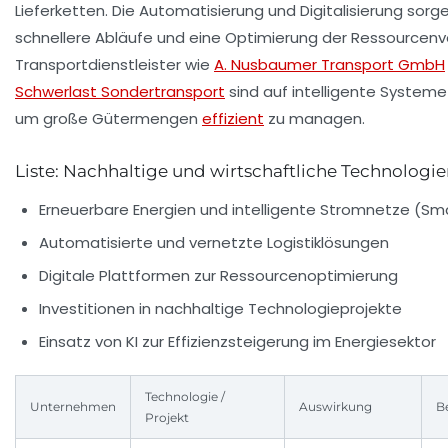
Lieferketten. Die Automatisierung und Digitalisierung sorge
schnellere Abläufe und eine Optimierung der Ressourcen
Transportdienstleister wie
A. Nusbaumer Transport GmbH
Schwerlast Sondertransport
sind auf intelligente System
um große Gütermengen
effizient
zu managen.
Liste: Nachhaltige und wirtschaftliche Technologi
Erneuerbare Energien und intelligente Stromnetze (Sma
Automatisierte und vernetzte Logistiklösungen
Digitale Plattformen zur Ressourcenoptimierung
Investitionen in nachhaltige Technologieprojekte
Einsatz von KI zur Effizienzsteigerung im Energiesektor
Technologie /
Unternehmen
Auswirkung
Be
Projekt