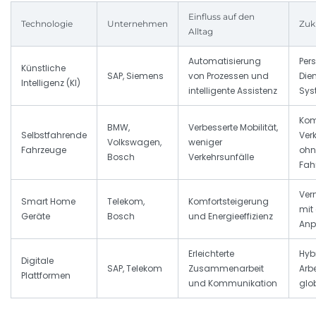
Einfluss auf den
Technologie
Unternehmen
Zuk
Alltag
Automatisierung
Pers
Künstliche
SAP, Siemens
von Prozessen und
Die
Intelligenz (KI)
intelligente Assistenz
Sys
Kom
BMW,
Verbesserte Mobilität,
Selbstfahrende
Ver
Volkswagen,
weniger
Fahrzeuge
ohn
Bosch
Verkehrsunfälle
Fah
Ver
Smart Home
Telekom,
Komfortsteigerung
mit
Geräte
Bosch
und Energieeffizienz
Anp
Erleichterte
Hyb
Digitale
SAP, Telekom
Zusammenarbeit
Arb
Plattformen
und Kommunikation
glo