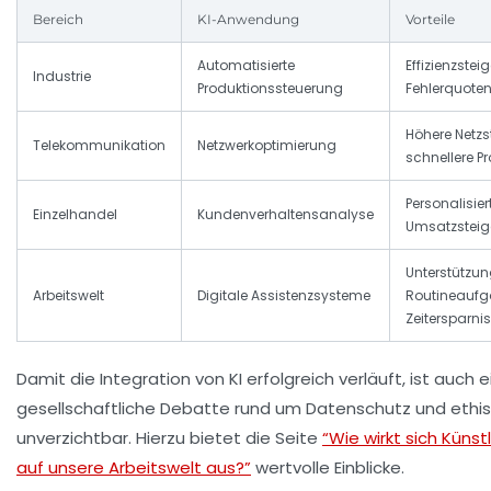
Bereich
KI-Anwendung
Vorteile
Automatisierte
Effizienzstei
Industrie
Produktionssteuerung
Fehlerquote
Höhere Netzst
Telekommunikation
Netzwerkoptimierung
schnellere 
Personalisie
Einzelhandel
Kundenverhaltensanalyse
Umsatzsteig
Unterstützun
Arbeitswelt
Digitale Assistenzsysteme
Routineaufg
Zeitersparnis
Damit die Integration von KI erfolgreich verläuft, ist auch e
gesellschaftliche Debatte rund um Datenschutz und ethi
unverzichtbar. Hierzu bietet die Seite
“Wie wirkt sich Künstl
auf unsere Arbeitswelt aus?”
wertvolle Einblicke.