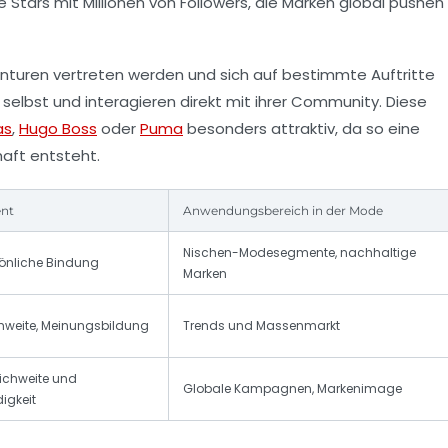
Stars mit Millionen von Followers, die Marken global pushen
nturen vertreten werden und sich auf bestimmte Auftritte
e selbst und interagieren direkt mit ihrer Community. Diese
as
,
Hugo Boss
oder
Puma
besonders attraktiv, da so eine
aft entsteht.
nt
Anwendungsbereich in der Mode
Nischen-Modesegmente, nachhaltige
sönliche Bindung
Marken
chweite, Meinungsbildung
Trends und Massenmarkt
ichweite und
Globale Kampagnen, Markenimage
igkeit