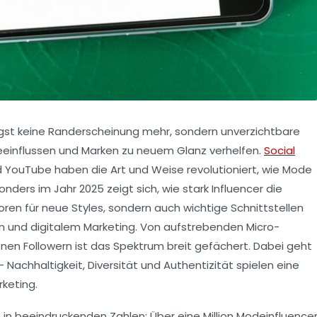
ängst keine Randerscheinung mehr, sondern unverzichtbare
eeinflussen und Marken zu neuem Glanz verhelfen.
Social
d YouTube haben die Art und Weise revolutioniert, wie Mode
rs im Jahr 2025 zeigt sich, wie stark Influencer die
toren für neue Styles, sondern auch wichtige Schnittstellen
n und digitalem Marketing. Von aufstrebenden Micro-
lionen Followern ist das Spektrum breit gefächert. Dabei geht
 Nachhaltigkeit, Diversität und Authentizität spielen eine
keting.
ch in beeindruckenden Zahlen: Über eine Million Modeinfluence