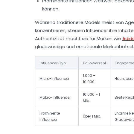
Prominente Influencer:
Weltweit bekannte 
können.
Während traditionelle Models meist von Age
konzentrieren, steuern Influencer ihre Inhalt
Authentizität macht sie für Marken wie
Adid
glaubwürdige und emotionale Markenbotsch
Influencer-Typ
Followerzahl
Engageme
1.000 –
Micro-Influencer
Hoch, per
10.000
10.000 – 1
Makro-Influencer
Breite Rei
Mio.
Prominente
Enorme Re
Über 1 Mio.
Influencer
Glaubwürd