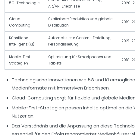
5G-Technologie
2020-2
AR/VR-Erlebnisse
Cloud-
Skalierbare Produktion und globale
2019-2
Computing
Distribution
Künstliche
Automatisierte Content-Erstellung,
2021-2
Intelligenz (KI)
Personalisierung
Mobile-First-
Optimierung für Smartphones und
2018-2
Strategien
Tablets
Technologische Innovationen wie 5G und KI ermöglich
Medienformate mit immersiven Erlebnissen.
Cloud-Computing sorgt für flexible und globale Medie
Mobile-First-Strategien passen Inhalte optimal an die V
Nutzer an.
Das Verständnis und die Anpassung an diese Technolo
essentiell für den Erfolg renommierter Medienhäuser wi