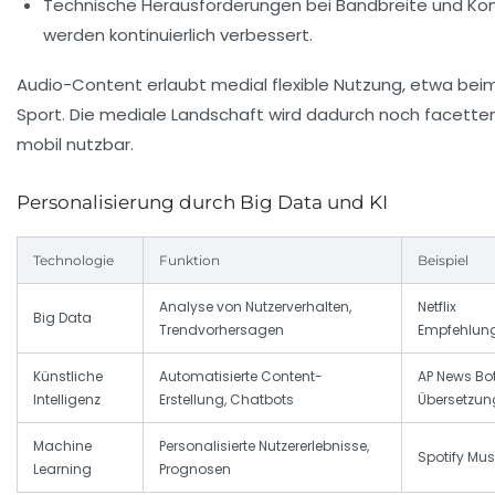
Technische Herausforderungen bei Bandbreite und Kom
werden kontinuierlich verbessert.
Audio-Content erlaubt medial flexible Nutzung, etwa bei
Sport. Die mediale Landschaft wird dadurch noch facette
mobil nutzbar.
Personalisierung durch Big Data und KI
Technologie
Funktion
Beispiel
Analyse von Nutzerverhalten,
Netflix
Big Data
Trendvorhersagen
Empfehlun
Künstliche
Automatisierte Content-
AP News Bot
Intelligenz
Erstellung, Chatbots
Übersetzu
Machine
Personalisierte Nutzererlebnisse,
Spotify Mu
Learning
Prognosen