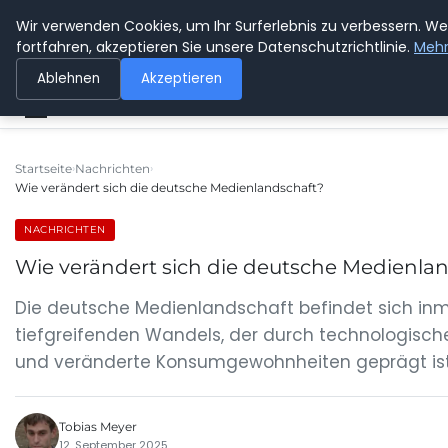
Wir verwenden Cookies, um Ihr Surferlebnis zu verbessern. We
SPEDITION KUSS
fortfahren, akzeptieren Sie unsere Datenschutzrichtlinie.
Mehr
Ablehnen
Akzeptieren
Startseite
Nachrichten
Wie verändert sich die deutsche Medienlandschaft?
NACHRICHTEN
Wie verändert sich die deutsche Medienla
Die deutsche Medienlandschaft befindet sich inm
tiefgreifenden Wandels, der durch technologisch
und veränderte Konsumgewohnheiten geprägt ist. 
Tobias Meyer
12. September 2025