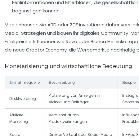
Fehlinformationen und Filterblasen, die gesellschaftlich
begünstigen können.
Medienhäuser wie ARD oder ZDF investieren daher verstärkt
Media-Strategien und bauen ihr digitales Community-M
Erfolgreiche Influencer wie Rezo oder Bianca Heinicke rep
die neue Creator Economy, die Werbemärkte nachhaltig be
Monetarisierung und wirtschaftliche Bedeutung
Einnahmequelle
Beschreibung
Beispiel
Platzierung von Anzeigen in
Instagra
Direktwerbung
Videos und Beiträgen
Sponsor
Affiliate-
Verdienst durch
Influence
Marketing
Produktverlinkungen
Produkte
Social
Direkter Verkauf über Social Media
In-App S