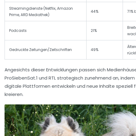
Streamingdienste (Netflix, Amazon
44%
71% 
Prime, ARD Mediathek)
Brei
Podcasts
21%
wac
Älte
Gedruckte Zeitungen/Zeitschriften
49%
rück
Angesichts dieser Entwicklungen passen sich Medienhäuse
ProSiebenSat.1 und RTL strategisch zunehmend an, indem 
digitale Plattformen entwickeln und neue Inhalte speziell 
kreieren.