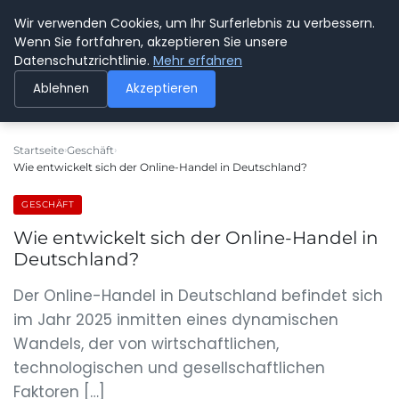
Wir verwenden Cookies, um Ihr Surferlebnis zu verbessern.
SPEDITION KUSS
Wenn Sie fortfahren, akzeptieren Sie unsere
Datenschutzrichtlinie.
Mehr erfahren
Ablehnen
Akzeptieren
Startseite
Geschäft
Wie entwickelt sich der Online-Handel in Deutschland?
GESCHÄFT
Wie entwickelt sich der Online-Handel in
Deutschland?
Der Online-Handel in Deutschland befindet sich
im Jahr 2025 inmitten eines dynamischen
Wandels, der von wirtschaftlichen,
technologischen und gesellschaftlichen
Faktoren […]