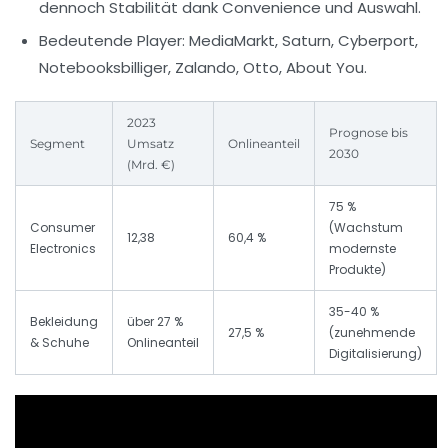
dennoch Stabilität dank Convenience und Auswahl.
Bedeutende Player:
MediaMarkt, Saturn, Cyberport,
Notebooksbilliger, Zalando, Otto, About You.
2023
Prognose bis
Segment
Umsatz
Onlineanteil
2030
(Mrd. €)
75 %
Consumer
(Wachstum
12,38
60,4 %
Electronics
modernste
Produkte)
35-40 %
Bekleidung
über 27 %
27,5 %
(zunehmende
& Schuhe
Onlineanteil
Digitalisierung)