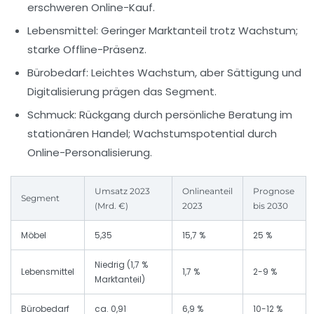
erschweren Online-Kauf.
Lebensmittel:
Geringer Marktanteil trotz Wachstum;
starke Offline-Präsenz.
Bürobedarf:
Leichtes Wachstum, aber Sättigung und
Digitalisierung prägen das Segment.
Schmuck:
Rückgang durch persönliche Beratung im
stationären Handel; Wachstumspotential durch
Online-Personalisierung.
Umsatz 2023
Onlineanteil
Prognose
Segment
(Mrd. €)
2023
bis 2030
Möbel
5,35
15,7 %
25 %
Niedrig (1,7 %
Lebensmittel
1,7 %
2-9 %
Marktanteil)
Bürobedarf
ca. 0,91
6,9 %
10-12 %