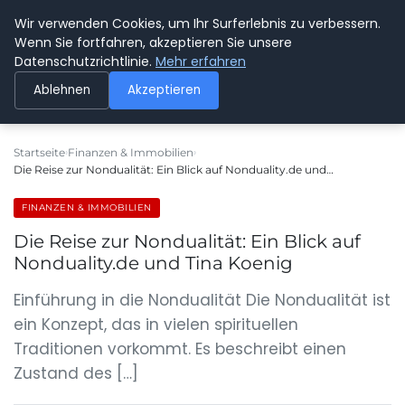
Wir verwenden Cookies, um Ihr Surferlebnis zu verbessern.
SPEDITION KUSS
Wenn Sie fortfahren, akzeptieren Sie unsere
Datenschutzrichtlinie.
Mehr erfahren
Ablehnen
Akzeptieren
Startseite
Finanzen & Immobilien
Die Reise zur Nondualität: Ein Blick auf Nonduality.de und…
FINANZEN & IMMOBILIEN
Die Reise zur Nondualität: Ein Blick auf
Nonduality.de und Tina Koenig
Einführung in die Nondualität Die Nondualität ist
ein Konzept, das in vielen spirituellen
Traditionen vorkommt. Es beschreibt einen
Zustand des […]