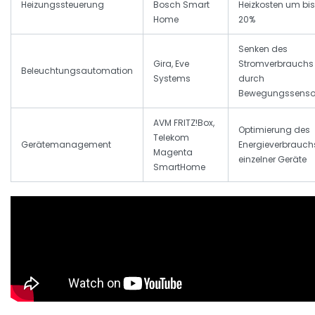
Heizungssteuerung
Bosch Smart
Heizkosten um bis
Home
20%
Senken des
Gira, Eve
Stromverbrauchs
Beleuchtungsautomation
Systems
durch
Bewegungssenso
AVM FRITZ!Box,
Optimierung des
Telekom
Gerätemanagement
Energieverbrauch
Magenta
einzelner Geräte
SmartHome