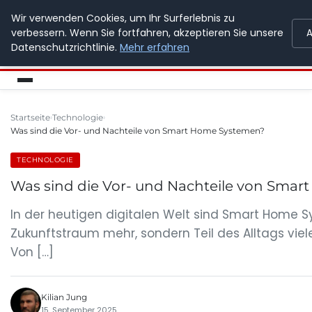
Wir verwenden Cookies, um Ihr Surferlebnis zu
SPEDITION KUSS
verbessern. Wenn Sie fortfahren, akzeptieren Sie unsere
A
Datenschutzrichtlinie.
Mehr erfahren
Startseite
Technologie
Was sind die Vor- und Nachteile von Smart Home Systemen?
TECHNOLOGIE
Was sind die Vor- und Nachteile von Sma
In der heutigen digitalen Welt sind Smart Home 
Zukunftstraum mehr, sondern Teil des Alltags vi
Von […]
Kilian Jung
15. September 2025