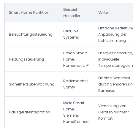
Beispiel
Smart Home Funktion
Vorteil
Hersteller
Einfache Bedienun
Gira, Eve
Beleuchtungssteuerung
Anpassung der
Systems
Lichtstimmung
Bosch Smart
Energieeinsparung,
Heizungssteuerung
Home,
individuelle
Homematic IP
Temperaturregelu
Erhöhte Sicherheit
Rademacher,
Sicherheitsüberwachung
durch Sensoren u
Somfy
Kameras
Miele Smart
Vernetzung von
Home,
Hausgeräteintegration
Geräten für mehr
Siemens
Komfort
HomeConnect