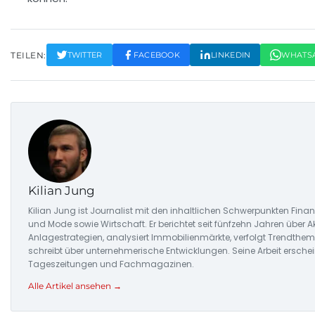
TEILEN:
TWITTER
FACEBOOK
LINKEDIN
WHATS
Kilian Jung
Kilian Jung ist Journalist mit den inhaltlichen Schwerpunkten Fin
und Mode sowie Wirtschaft. Er berichtet seit fünfzehn Jahren über 
Anlagestrategien, analysiert Immobilienmärkte, verfolgt Trendth
schreibt über unternehmerische Entwicklungen. Seine Arbeit erschei
Tageszeitungen und Fachmagazinen.
Alle Artikel ansehen →