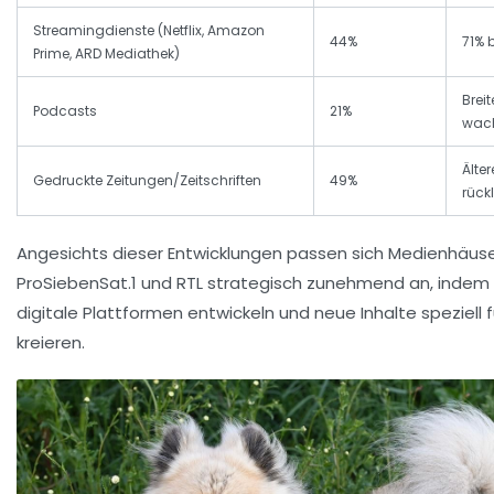
Streamingdienste (Netflix, Amazon
44%
71% 
Prime, ARD Mediathek)
Brei
Podcasts
21%
wac
Älte
Gedruckte Zeitungen/Zeitschriften
49%
rück
Angesichts dieser Entwicklungen passen sich Medienhäuse
ProSiebenSat.1 und RTL strategisch zunehmend an, indem 
digitale Plattformen entwickeln und neue Inhalte speziell 
kreieren.