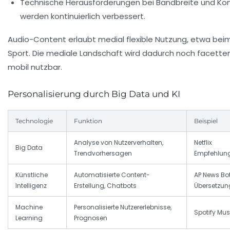
Technische Herausforderungen bei Bandbreite und Kom
werden kontinuierlich verbessert.
Audio-Content erlaubt medial flexible Nutzung, etwa bei
Sport. Die mediale Landschaft wird dadurch noch facette
mobil nutzbar.
Personalisierung durch Big Data und KI
Technologie
Funktion
Beispiel
Analyse von Nutzerverhalten,
Netflix
Big Data
Trendvorhersagen
Empfehlun
Künstliche
Automatisierte Content-
AP News Bot
Intelligenz
Erstellung, Chatbots
Übersetzu
Machine
Personalisierte Nutzererlebnisse,
Spotify Mu
Learning
Prognosen