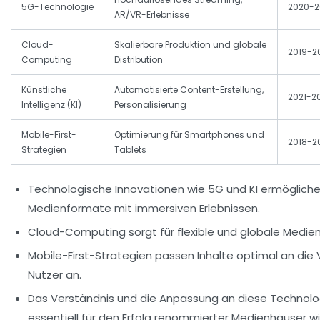
5G-Technologie
2020-2
AR/VR-Erlebnisse
Cloud-
Skalierbare Produktion und globale
2019-2
Computing
Distribution
Künstliche
Automatisierte Content-Erstellung,
2021-2
Intelligenz (KI)
Personalisierung
Mobile-First-
Optimierung für Smartphones und
2018-2
Strategien
Tablets
Technologische Innovationen wie 5G und KI ermöglich
Medienformate mit immersiven Erlebnissen.
Cloud-Computing sorgt für flexible und globale Medie
Mobile-First-Strategien passen Inhalte optimal an die V
Nutzer an.
Das Verständnis und die Anpassung an diese Technolo
essentiell für den Erfolg renommierter Medienhäuser wi