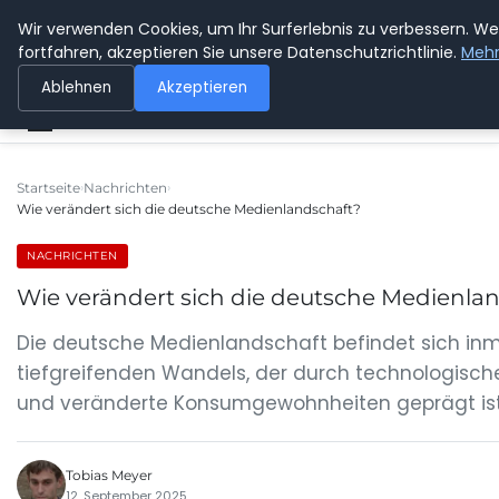
Wir verwenden Cookies, um Ihr Surferlebnis zu verbessern. We
SPEDITION KUSS
fortfahren, akzeptieren Sie unsere Datenschutzrichtlinie.
Mehr
Ablehnen
Akzeptieren
Startseite
Nachrichten
Wie verändert sich die deutsche Medienlandschaft?
NACHRICHTEN
Wie verändert sich die deutsche Medienla
Die deutsche Medienlandschaft befindet sich inm
tiefgreifenden Wandels, der durch technologisch
und veränderte Konsumgewohnheiten geprägt ist. 
Tobias Meyer
12. September 2025