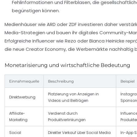
Fehlinformationen und Filterblasen, die gesellschaftlich
begünstigen können.
Medienhäuser wie ARD oder ZDF investieren daher verstärkt
Media-Strategien und bauen ihr digitales Community-M
Erfolgreiche Influencer wie Rezo oder Bianca Heinicke rep
die neue Creator Economy, die Werbemärkte nachhaltig be
Monetarisierung und wirtschaftliche Bedeutung
Einnahmequelle
Beschreibung
Beispiel
Platzierung von Anzeigen in
Instagra
Direktwerbung
Videos und Beiträgen
Sponsor
Affiliate-
Verdienst durch
Influence
Marketing
Produktverlinkungen
Produkte
Social
Direkter Verkauf über Social Media
In-App S