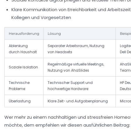
Klare Kommunikation von Erreichbarkeit und Arbeitsze
Kollegen und Vorgesetzten
Herausforderung
Lösung
Beispi
Ablenkung
Separater Arbeitsraum, Nutzung
Logit
durch Haushalt
von Headsets
Dell 
Regelmäßige virtuelle Meetings,
AhaSli
Soziale Isolation
Nutzung von AhaSlides
Team
Technische
Technischer Support und
HP De
Probleme
hochwertige Hardware
Deuts
Überlastung
Klare Zeit- und Aufgabenplanung
Micro
Wer mehr zu einem nachhaltigen und stressfreien Homeof
möchte, dem empfehlen wir diesen ausführlichen Beitrag