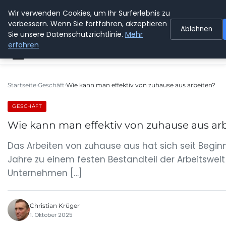
Wir verwenden Cookies, um Ihr Surferlebnis zu
SPEDITION KUSS
verbessern. Wenn Sie fortfahren, akzeptieren
Ablehnen
Sie unsere Datenschutzrichtlinie.
Mehr
erfahren
Startseite
Geschäft
Wie kann man effektiv von zuhause aus arbeiten?
GESCHÄFT
Wie kann man effektiv von zuhause aus ar
Das Arbeiten von zuhause aus hat sich seit Begin
Jahre zu einem festen Bestandteil der Arbeitswelt 
Unternehmen […]
Christian Krüger
1. Oktober 2025