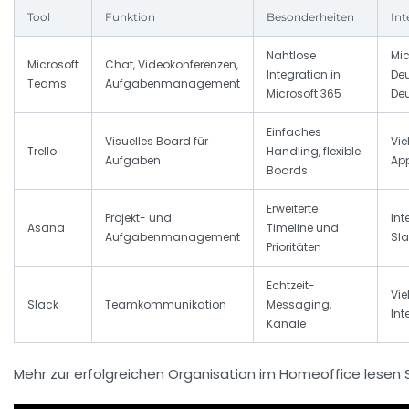
Tool
Funktion
Besonderheiten
Int
Nahtlose
Mic
Microsoft
Chat, Videokonferenzen,
Integration in
De
Teams
Aufgabenmanagement
Microsoft 365
De
Einfaches
Visuelles Board für
Vie
Trello
Handling, flexible
Aufgaben
Ap
Boards
Erweiterte
Projekt- und
Int
Asana
Timeline und
Aufgabenmanagement
Sla
Prioritäten
Echtzeit-
Vie
Slack
Teamkommunikation
Messaging,
Int
Kanäle
Mehr zur erfolgreichen Organisation im Homeoffice lesen 