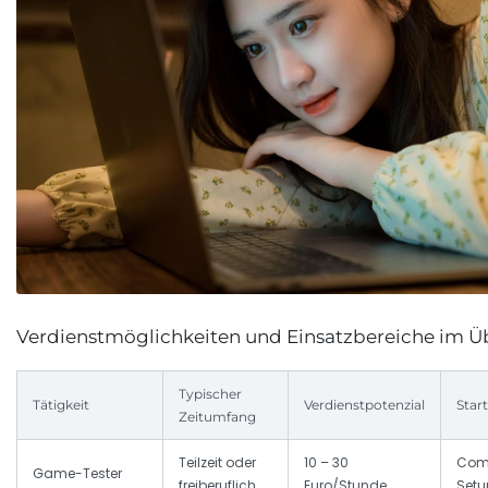
Verdienstmöglichkeiten und Einsatzbereiche im Ü
Typischer
Tätigkeit
Verdienstpotenzial
Start
Zeitumfang
Teilzeit oder
10 – 30
Com
Game-Tester
freiberuflich
Euro/Stunde
Setu