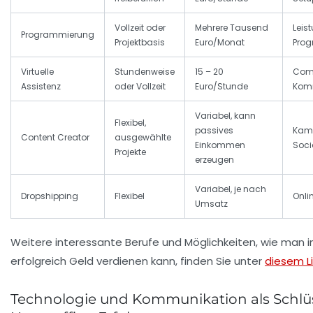
Vollzeit oder
Mehrere Tausend
Leis
Programmierung
Projektbasis
Euro/Monat
Prog
Virtuelle
Stundenweise
15 – 20
Comp
Assistenz
oder Vollzeit
Euro/Stunde
Komm
Variabel, kann
Flexibel,
passives
Kame
Content Creator
ausgewählte
Einkommen
Soci
Projekte
erzeugen
Variabel, je nach
Dropshipping
Flexibel
Onli
Umsatz
Weitere interessante Berufe und Möglichkeiten, wie man i
erfolgreich Geld verdienen kann, finden Sie unter
diesem L
Technologie und Kommunikation als Schlüs