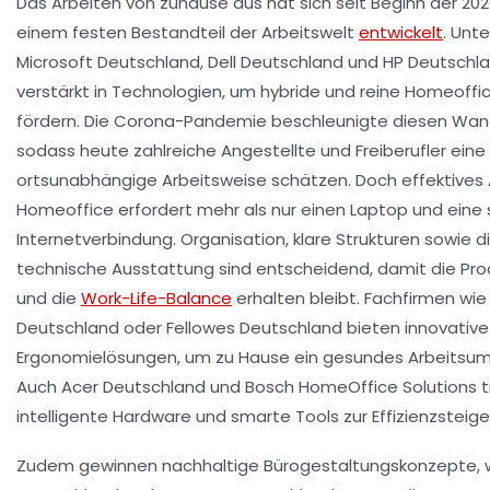
Das Arbeiten von zuhause aus hat sich seit Beginn der 202
einem festen Bestandteil der Arbeitswelt
entwickelt
. Unt
Microsoft Deutschland, Dell Deutschland und HP Deutschla
verstärkt in Technologien, um hybride und reine Homeoffi
fördern. Die Corona-Pandemie beschleunigte diesen Wand
sodass heute zahlreiche Angestellte und Freiberufler eine f
ortsunabhängige Arbeitsweise schätzen. Doch effektives 
Homeoffice erfordert mehr als nur einen Laptop und eine 
Internetverbindung. Organisation, klare Strukturen sowie di
technische Ausstattung sind entscheidend, damit die Prod
und die
Work-Life-Balance
erhalten bleibt. Fachfirmen wie
Deutschland oder Fellowes Deutschland bieten innovative
Ergonomielösungen, um zu Hause ein gesundes Arbeitsumf
Auch Acer Deutschland und Bosch HomeOffice Solutions 
intelligente Hardware und smarte Tools zur Effizienzsteige
Zudem gewinnen nachhaltige Bürogestaltungskonzepte, w