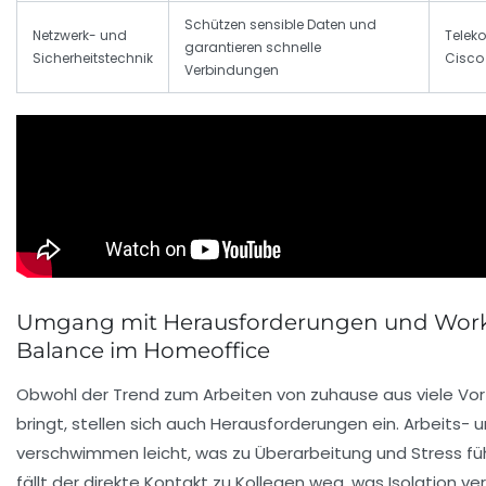
Schützen sensible Daten und
Netzwerk- und
Telek
garantieren schnelle
Sicherheitstechnik
Cisco
Verbindungen
Umgang mit Herausforderungen und Work
Balance im Homeoffice
Obwohl der Trend zum Arbeiten von zuhause aus viele Vort
bringt, stellen sich auch Herausforderungen ein. Arbeits- 
verschwimmen leicht, was zu Überarbeitung und Stress f
fällt der direkte Kontakt zu Kollegen weg, was Isolation v