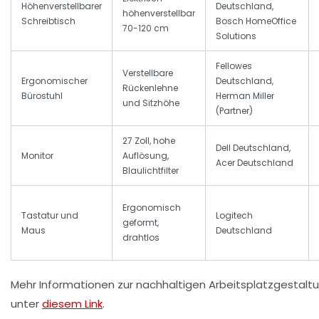
Höhenverstellbarer
Deutschland,
höhenverstellbar
Schreibtisch
Bosch HomeOffice
70-120 cm
Solutions
Fellowes
Verstellbare
Ergonomischer
Deutschland,
Rückenlehne
Bürostuhl
Herman Miller
und Sitzhöhe
(Partner)
27 Zoll, hohe
Dell Deutschland,
Monitor
Auflösung,
Acer Deutschland
Blaulichtfilter
Ergonomisch
Tastatur und
Logitech
geformt,
Maus
Deutschland
drahtlos
Mehr Informationen zur nachhaltigen Arbeitsplatzgestaltu
unter
diesem Link
.