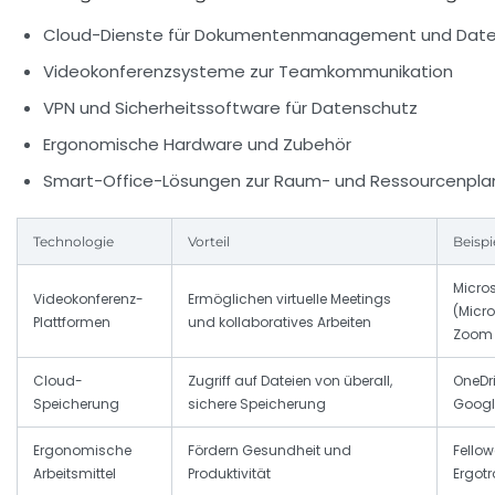
Cloud-Dienste für Dokumentenmanagement und Date
Videokonferenzsysteme zur Teamkommunikation
VPN und Sicherheitssoftware für Datenschutz
Ergonomische Hardware und Zubehör
Smart-Office-Lösungen zur Raum- und Ressourcenpl
Technologie
Vorteil
Beispi
Micro
Videokonferenz-
Ermöglichen virtuelle Meetings
(Micro
Plattformen
und kollaboratives Arbeiten
Zoom
Cloud-
Zugriff auf Dateien von überall,
OneDri
Speicherung
sichere Speicherung
Googl
Ergonomische
Fördern Gesundheit und
Fello
Arbeitsmittel
Produktivität
Ergot